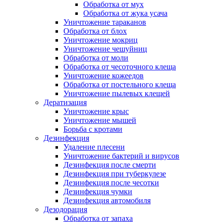
Обработка от мух
Обработка от жука усача
Уничтожение тараканов
Обработка от блох
Уничтожение мокриц
Уничтожение чешуйниц
Обработка от моли
Обработка от чесоточного клеща
Уничтожение кожеедов
Обработка от постельного клеща
Уничтожение пылевых клещей
Дератизация
Уничтожение крыс
Уничтожение мышей
Борьба с кротами
Дезинфекция
Удаление плесени
Уничтожение бактерий и вирусов
Дезинфекция после смерти
Дезинфекция при туберкулезе
Дезинфекция после чесотки
Дезинфекция чумки
Дезинфекция автомобиля
Дезодорация
Обработка от запаха