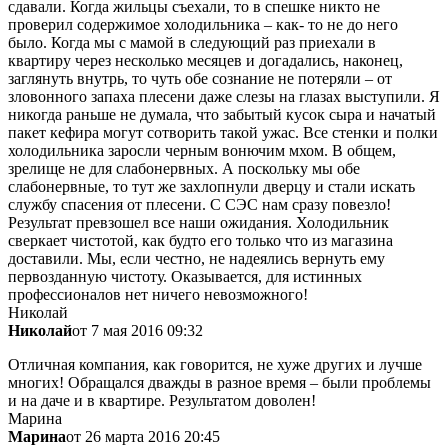
сдавали. Когда жильцы съехали, то в спешке никто не
проверил содержимое холодильника – как- то не до него
было. Когда мы с мамой в следующий раз приехали в
квартиру через несколько месяцев и догадались, наконец,
заглянуть внутрь, то чуть обе сознание не потеряли – от
зловонного запаха плесени даже слезы на глазах выступили. Я
никогда раньше не думала, что забытый кусок сыра и начатый
пакет кефира могут сотворить такой ужас. Все стенки и полки
холодильника заросли черным вонючим мхом. В общем,
зрелище не для слабонервных. А поскольку мы обе
слабонервные, то тут же захлопнули дверцу и стали искать
службу спасения от плесени. С СЭС нам сразу повезло!
Результат превзошел все наши ожидания. Холодильник
сверкает чистотой, как будто его только что из магазина
доставили. Мы, если честно, не надеялись вернуть ему
первозданную чистоту. Оказывается, для истинных
профессионалов нет ничего невозможного!
Николай
Николай
от 7 мая 2016 09:32
Отличная компания, как говорится, не хуже других и лучше
многих! Обращался дважды в разное время – были проблемы
и на даче и в квартире. Результатом доволен!
Марина
Марина
от 26 марта 2016 20:45