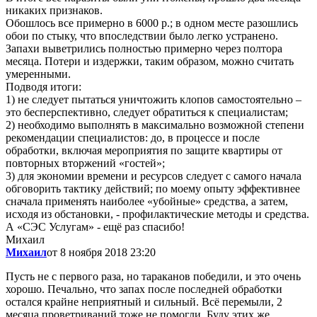
никаких признаков.
Обошлось все примерно в 6000 р.; в одном месте разошлись
обои по стыку, что впоследствии было легко устранено.
Запахи выветрились полностью примерно через полтора
месяца. Потери и издержки, таким образом, можно считать
умеренными.
Подводя итоги:
1) не следует пытаться уничтожить клопов самостоятельно –
это бесперспективно, следует обратиться к специалистам;
2) необходимо выполнять в максимально возможной степени
рекомендации специалистов: до, в процессе и после
обработки, включая мероприятия по защите квартиры от
повторных вторжений «гостей»;
3) для экономии времени и ресурсов следует с самого начала
обговорить тактику действий; по моему опыту эффективнее
сначала применять наиболее «убойные» средства, а затем,
исходя из обстановки, - профилактические методы и средства.
А «СЭС Услугам» - ещё раз спасибо!
Михаил
Михаил
от 8 ноября 2018 23:20
Пусть не с первого раза, но тараканов победили, и это очень
хорошо. Печально, что запах после последней обработки
остался крайне неприятный и сильный. Всё перемыли, 2
месяца проветриваний тоже не помогли. Буду этих же