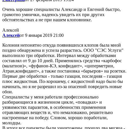
Очень хорошие специалисты Александр и Евгений быстро,
грамотно умнички, надеюсь увидеть их при других
обстоятельствах а не при нашем клоповнике.
Алексей
Алексей
от 9 января 2019 21:00
Колония непонятно откуда появившихся клопов была мной
поздно обнаружена и успела разрастись. ООО "СЭС Услуги"
выполнило три обработки. Интервал между обработками
составлял от 9 до 10 дней. Применялись средства «карбофос
(малатион)», «фуфанон-КЭ, конфидант», «циперметрин,
Атран,конфидант», а также постановка «барьеров» на розетки.
Первые две обработки - только газация, последняя – газация
плюс жидкостная. По-хорошему, с жидкостной надо было бы
начинать, но я не разрешил из-за опасений повредить новые
обои.
Специалисты у меня работали профессионально
разбирающиеся в жизненном цикле, «повадках» и
уязвимостях паразитов, в особенностях применения
отравляющих веществ и, что немаловажно, решительно
настроенные на победу. Словом, хорошо поработали,
молодцы.
В итоге все паразиты были уничтожены, прошло два месяца -