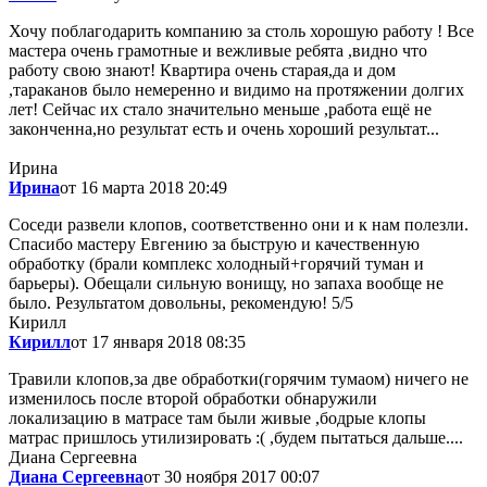
Хочу поблагодарить компанию за столь хорошую работу ! Все
мастера очень грамотные и вежливые ребята ,видно что
работу свою знают! Квартира очень старая,да и дом
,тараканов было немеренно и видимо на протяжении долгих
лет! Сейчас их стало значительно меньше ,работа ещё не
законченна,но результат есть и очень хороший результат...
Ирина
Ирина
от 16 марта 2018 20:49
Соседи развели клопов, соответственно они и к нам полезли.
Спасибо мастеру Евгению за быструю и качественную
обработку (брали комплекс холодный+горячий туман и
барьеры). Обещали сильную вонищу, но запаха вообще не
было. Результатом довольны, рекомендую! 5/5
Кирилл
Кирилл
от 17 января 2018 08:35
Травили клопов,за две обработки(горячим тумаом) ничего не
изменилось после второй обработки обнаружили
локализацию в матрасе там были живые ,бодрые клопы
матрас пришлось утилизировать :( ,будем пытаться дальше....
Диана Сергеевна
Диана Сергеевна
от 30 ноября 2017 00:07