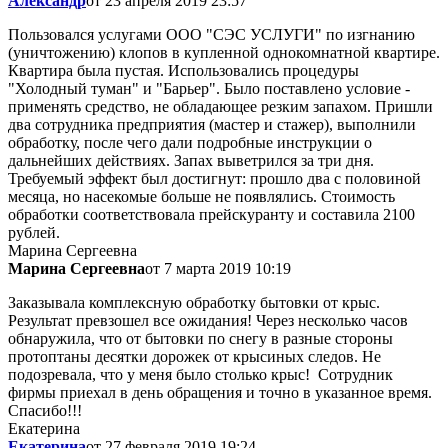
Александр
от 23 апреля 2019 23:57
Пользовался услугами ООО "СЭС УСЛУГИ" по изгнанию
(уничтожению) клопов в купленной однокомнатной квартире.
Квартира была пустая. Использовались процедуры
"Холодный туман" и "Барьер". Было поставлено условие -
применять средство, не обладающее резким запахом. Пришли
два сотрудника предприятия (мастер и стажер), выполнили
обработку, после чего дали подробные инструкции о
дальнейших действиях. Запах выветрился за три дня.
Требуемый эффект был достигнут: прошло два с половиной
месяца, но насекомые больше не появлялись. Стоимость
обработки соответствовала прейскуранту и составила 2100
рублей.
Марина Сергеевна
Марина Сергеевна
от 7 марта 2019 10:19
Заказывала комплексную обработку бытовки от крыс.
Результат превзошел все ожидания! Через несколько часов
обнаружила, что от бытовки по снегу в разные стороны
протоптаны десятки дорожек от крысиных следов. Не
подозревала, что у меня было столько крыс! Сотрудник
фирмы приехал в день обращения и точно в указанное время.
Спасибо!!!
Екатерина
Екатерина
от 27 февраля 2019 19:24