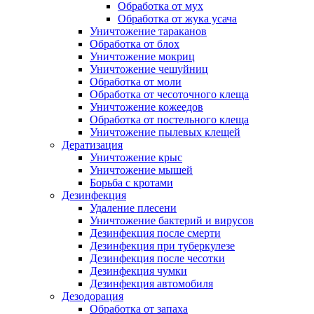
Обработка от мух
Обработка от жука усача
Уничтожение тараканов
Обработка от блох
Уничтожение мокриц
Уничтожение чешуйниц
Обработка от моли
Обработка от чесоточного клеща
Уничтожение кожеедов
Обработка от постельного клеща
Уничтожение пылевых клещей
Дератизация
Уничтожение крыс
Уничтожение мышей
Борьба с кротами
Дезинфекция
Удаление плесени
Уничтожение бактерий и вирусов
Дезинфекция после смерти
Дезинфекция при туберкулезе
Дезинфекция после чесотки
Дезинфекция чумки
Дезинфекция автомобиля
Дезодорация
Обработка от запаха