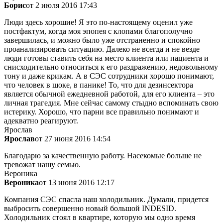
Борис
от 2 июля 2016 17:43
Люди здесь хорошие! Я это по-настоящему оценил уже
постфактум, когда моя эпопея с клопами благополучно
завершилась, и можно было уже отстраненно и спокойно
проанализировать ситуацию. Далеко не всегда и не везде
люди готовы ставить себя на место клиента или пациента и
снисходительно относиться к его раздражению, недовольному
тону и даже крикам. А в СЭС сотрудники хорошо понимают,
что человек в шоке, в панике! То, что для дезинсектора
является обычной ежедневной работой, для его клиента – это
личная трагедия. Мне сейчас самому стыдно вспоминать свою
истерику. Хорошо, что парни все правильно понимают и
адекватно реагируют.
Ярослав
Ярослав
от 27 июня 2016 14:54
Благодарю за качественную работу. Насекомые больше не
тревожат нашу семью.
Вероника
Вероника
от 13 июня 2016 12:17
Компания СЭС спасла наш холодильник. Думали, придется
выбросить совершенно новый большой INDESID.
Холодильник стоял в квартире, которую мы одно время