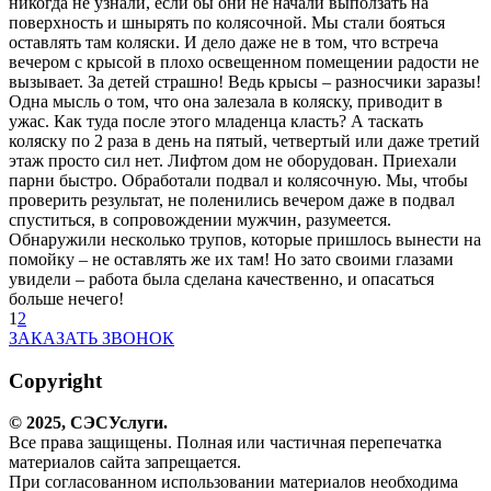
никогда не узнали, если бы они не начали выползать на
поверхность и шнырять по колясочной. Мы стали бояться
оставлять там коляски. И дело даже не в том, что встреча
вечером с крысой в плохо освещенном помещении радости не
вызывает. За детей страшно! Ведь крысы – разносчики заразы!
Одна мысль о том, что она залезала в коляску, приводит в
ужас. Как туда после этого младенца класть? А таскать
коляску по 2 раза в день на пятый, четвертый или даже третий
этаж просто сил нет. Лифтом дом не оборудован. Приехали
парни быстро. Обработали подвал и колясочную. Мы, чтобы
проверить результат, не поленились вечером даже в подвал
спуститься, в сопровождении мужчин, разумеется.
Обнаружили несколько трупов, которые пришлось вынести на
помойку – не оставлять же их там! Но зато своими глазами
увидели – работа была сделана качественно, и опасаться
больше нечего!
1
2
ЗАКАЗАТЬ ЗВОНОК
Copyright
© 2025,
СЭС
Услуги
.
Все права защищены. Полная или частичная перепечатка
материалов сайта запрещается.
При согласованном использовании материалов необходима