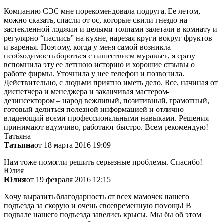
Компанию СЭС мне порекомендовала подруга. Ее летом,
можно сказать, спасли от ос, которые свили гнездо на
застекленной лоджии и целыми толпами залетали в комнату и
регулярно “паслись” на кухне, нарезая круги вокруг фруктов
и варенья. Поэтому, когда у меня самой возникла
необходимость бороться с нашествием муравьев, я сразу
вспомнила эту ее летнюю историю и хорошие отзывы о
работе фирмы. Уточнила у нее телефон и позвонила.
Действительно, с людьми приятно иметь дело. Все, начиная от
диспетчера и менеджера и заканчивая мастером-
дезинсектором – народ вежливый, позитивный, грамотный,
готовый делиться полезной информацией и отлично
владеющий всеми профессиональными навыками. Решения
принимают вдумчиво, работают быстро. Всем рекомендую!
Татьяна
Татьяна
от 18 марта 2016 19:09
Нам тоже помогли решить серьезные проблемы. Спасибо!
Юлия
Юлия
от 19 февраля 2016 12:15
Хочу выразить благодарность от всех мамочек нашего
подъезда за скорую и очень своевременную помощь! В
подвале нашего подъезда завелись крысы. Мы бы об этом