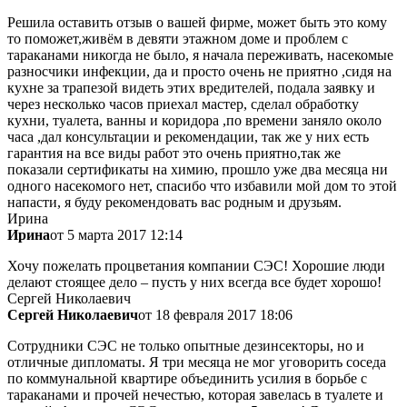
Решила оставить отзыв о вашей фирме, может быть это кому
то поможет,живём в девяти этажном доме и проблем с
тараканами никогда не было, я начала переживать, насекомые
разносчики инфекции, да и просто очень не приятно ,сидя на
кухне за трапезой видеть этих вредителей, подала заявку и
через несколько часов приехал мастер, сделал обработку
кухни, туалета, ванны и коридора ,по времени заняло около
часа ,дал консультации и рекомендации, так же у них есть
гарантия на все виды работ это очень приятно,так же
показали сертификаты на химию, прошло уже два месяца ни
одного насекомого нет, спасибо что избавили мой дом то этой
напасти, я буду рекомендовать вас родным и друзьям.
Ирина
Ирина
от 5 марта 2017 12:14
Хочу пожелать процветания компании СЭС! Хорошие люди
делают стоящее дело – пусть у них всегда все будет хорошо!
Сергей Николаевич
Сергей Николаевич
от 18 февраля 2017 18:06
Сотрудники СЭС не только опытные дезинсекторы, но и
отличные дипломаты. Я три месяца не мог уговорить соседа
по коммунальной квартире объединить усилия в борьбе с
тараканами и прочей нечестью, которая завелась в туалете и