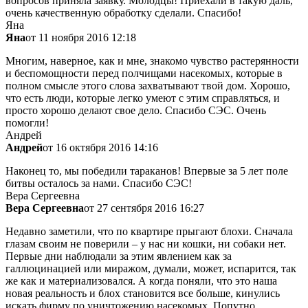
вопросов приняла заявку. Молодцы! Приехали в такую даль,
очень качественную обработку сделали. Спасибо!
Яна
Яна
от 11 ноября 2016 12:18
Многим, наверное, как и мне, знакомо чувство растерянности
и беспомощности перед полчищами насекомых, которые в
полном смысле этого слова захватывают твой дом. Хорошо,
что есть люди, которые легко умеют с этим справляться, и
просто хорошо делают свое дело. Спасибо СЭС. Очень
помогли!
Андрей
Андрей
от 16 октября 2016 14:16
Наконец то, мы победили тараканов! Впервые за 5 лет поле
битвы осталось за нами. Спасибо СЭС!
Вера Сергеевна
Вера Сергеевна
от 27 сентября 2016 16:27
Недавно заметили, что по квартире прыгают блохи. Сначала
глазам своим не поверили – у нас ни кошки, ни собаки нет.
Первые дни наблюдали за этим явлением как за
галлюцинацией или миражом, думали, может, испарится, так
же как и материализовался. А когда поняли, что это наша
новая реальность и блох становится все больше, кинулись
искать фирму по уничтожению насекомых. Попутно