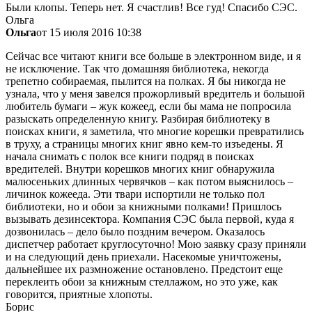
Были клопы. Теперь нет. Я счастлив! Все гуд! Спасибо СЭС.
Ольга
Ольга
от 15 июля 2016 10:38
Сейчас все читают книги все больше в электронном виде, и я
не исключение. Так что домашняя библиотека, некогда
трепетно собираемая, пылится на полках. Я бы никогда не
узнала, что у меня завелся прожорливый вредитель и большой
любитель бумаги – жук кожеед, если бы мама не попросила
разыскать определенную книгу. Разбирая библиотеку в
поисках книги, я заметила, что многие корешки превратились
в труху, а страницы многих книг явно кем-то изъедены. Я
начала снимать с полок все книги подряд в поисках
вредителей. Внутри корешков многих книг обнаружила
малюсеньких длинных червячков – как потом выяснилось –
личинок кожееда. Эти твари испортили не только пол
библиотеки, но и обои за книжными полками! Пришлось
вызывать дезинсектора. Компания СЭС была первой, куда я
дозвонилась – дело было поздним вечером. Оказалось
диспетчер работает круглосуточно! Мою заявку сразу приняли
и на следующий день приехали. Насекомые уничтожены,
дальнейшее их размножение остановлено. Предстоит еще
переклеить обои за книжным стеллажом, но это уже, как
говорится, приятные хлопоты.
Борис