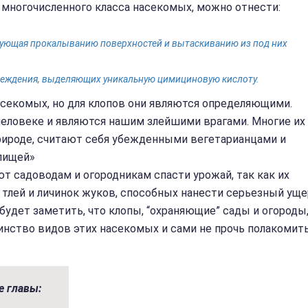
многочисленного класса насекомых, можно отнести:
вующая прокалыванию поверхностей и вытаскиванию из под них
преждения, выделяющих уникальную цимициновую кислоту.
асекомых, но для клопов они являются определяющими.
человеке и являются нашим злейшими врагами. Многие их
рироде, считают себя убежденными вегетарианцами и
пищей»
т садоводам и огородникам спасти урожай, так как их
 тлей и личинок жуков, способных нанести серьезный ущ
будет заметить, что клопы, “охраняющие” сады и огороды
инство видов этих насекомых и сами не прочь полакомит
е главы: