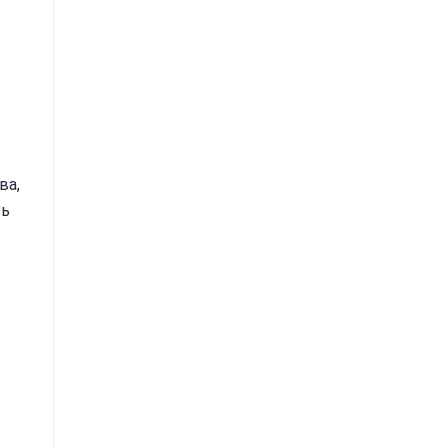
ва,
ть