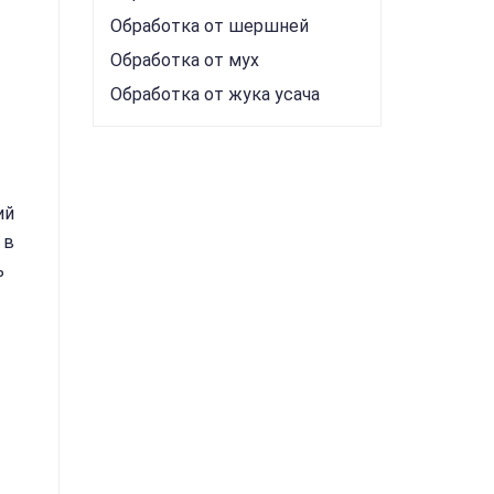
Обработка от шершней
Обработка от мух
Обработка от жука усача
ий
 в
ь