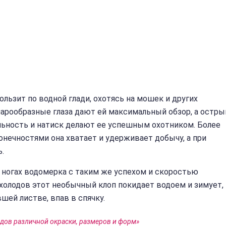
льзит по водной глади, охотясь на мошек и других
арообразные глаза дают ей максимальный обзор, а остры
ельность и натиск делают ее успешным охотником. Более
онечностями она хватает и удерживает добычу, а при
.
х ногах водомерка с таким же успехом и скоростью
 холодов этот необычный клоп покидает водоем и зимует,
шей листве, впав в спячку.
идов различной окраски, размеров и форм»