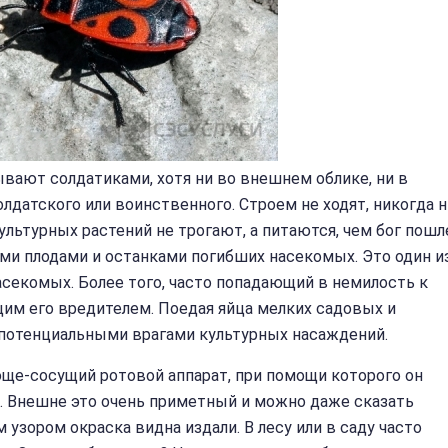
ывают солдатиками, хотя ни во внешнем облике, ни в
олдатского или воинственного. Строем не ходят, никогда н
культурных растений не трогают, а питаются, чем бог пошл
ми плодами и останками погибших насекомых. Это один и
секомых. Более того, часто попадающий в немилость к
м его вредителем. Поедая яйца мелких садовых и
 потенциальными врагами культурных насаждений.
юще-сосущий ротовой аппарат, при помощи которого он
. Внешне это очень приметный и можно даже сказать
 узором окраска видна издали. В лесу или в саду часто