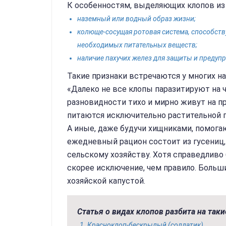
К особенностям, выделяющих клопов из 
наземный или водный образ жизни;
колюще-сосущая ротовая система, способст
необходимых питательных веществ;
наличие пахучих желез для защиты и преду
Такие признаки встречаются у многих н
«Далеко не все клопы паразитируют на 
разновидности тихо и мирно живут на п
питаются исключительно растительной 
А иные, даже будучи хищниками, помогаю
ежедневный рацион состоит из гусениц,
сельскому хозяйству. Хотя справедливо 
скорее исключение, чем правило. Больш
хозяйской капустой.
Статья о видах клопов разбита на таки
Красноклоп-бескрылый (солдатик)