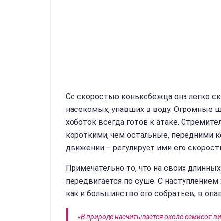
Со скоростью конькобежца она легко ско
насекомых, упавших в воду. Огромные ш
хоботок всегда готов к атаке. Стремит
короткими, чем остальные, передними к
движении – регулирует ими его скорость
Примечательно то, что на своих длинны
передвигается по суше. С наступлением
как и большинство его собратьев, в опав
«В природе насчитывается около семисот в